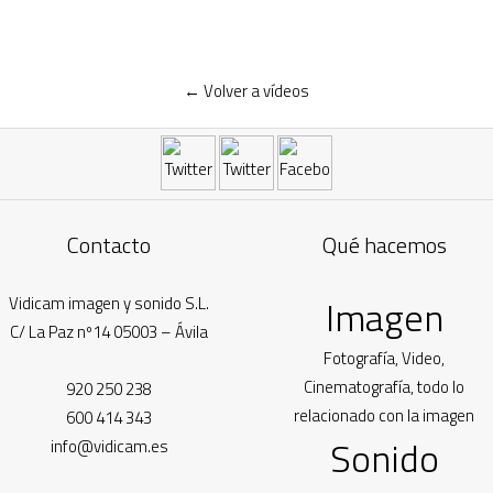
← Volver a vídeos
Contacto
Qué hacemos
Imagen
Vidicam imagen y sonido S.L.
C/ La Paz nº14 05003 – Ávila
Fotografía, Video,
Cinematografía, todo lo
920 250 238
relacionado con la imagen
600 414 343
Sonido
info@vidicam.es