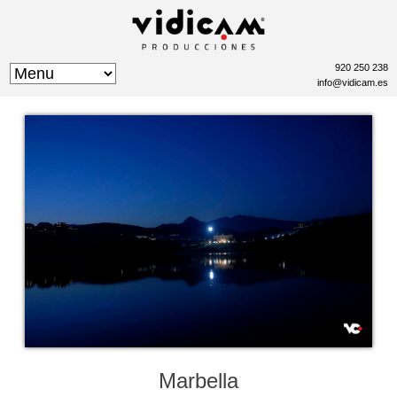
920 250 238
info@vidicam.es
Marbella