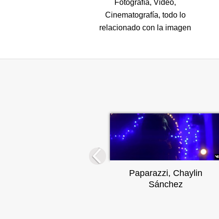
Fotografía, Video,
Cinematografía, todo lo
relacionado con la imagen
Paparazzi, Chaylin
Sánchez
n el Papa en
aticano