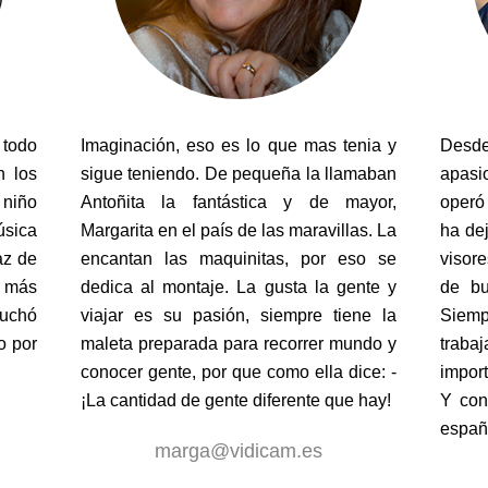
 todo
Imaginación, eso es lo que mas tenia y
Des
n los
sigue teniendo. De pequeña la llamaban
apasi
niño
Antoñita la fantástica y de mayor,
operó
úsica
Margarita en el país de las maravillas. La
ha de
az de
encantan las maquinitas, por eso se
visore
s más
dedica al montaje. La gusta la gente y
de bu
cuchó
viajar es su pasión, siempre tiene la
Siemp
o por
maleta preparada para recorrer mundo y
traba
conocer gente, por que como ella dice: -
import
¡La cantidad de gente diferente que hay!
Y con
españ
marga@vidicam.es