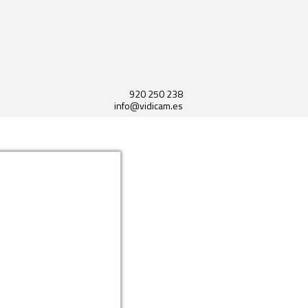
920 250 238
info@vidicam.es